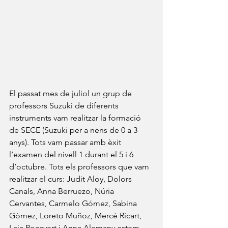
El passat mes de juliol un grup de 
professors Suzuki de diferents 
instruments vam realitzar la formació 
de SECE (Suzuki per a nens de 0 a 3 
anys). Tots vam passar amb èxit 
l’examen del nivell 1 durant el 5 i 6 
d’octubre. Tots els professors que vam 
realitzar el curs: Judit Aloy, Dolors 
Canals, Anna Berruezo, Núria 
Cervantes, Carmelo Gómez, Sabina 
Gómez, Loreto Muñoz, Mercè Ricart, 
Laia Rocavert i Anna Alemany estem 