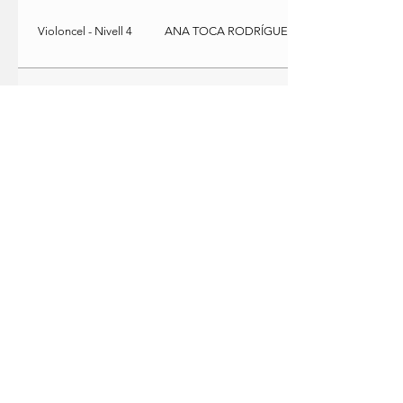
Violoncel - Nivell 4
ANA TOCA RODRÍGUEZ
Violoncel - Nivell 2
ANNA LLORENS
Violoncel - Nivell 3
ANNA BERRUEZO TENAS
Violoncel - Nivell 1
GEMMA LLORENS GALBANY
AMSC | ASSOCIACIÓ DEL MÈTODE
SUZUKI DE CATALUNYA